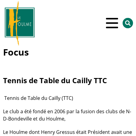
Aller au menu
Aller au contenu
Aller à la recherche
Rech
sur
le
site
Focus
Tennis de Table du Cailly TTC
Tennis de Table du Cailly (TTC)
Le club a été fondé en 2006 par la fusion des clubs de N-
D-Bondeville et du Houlme,
Le Houlme dont Henry Gressus était Président avait une