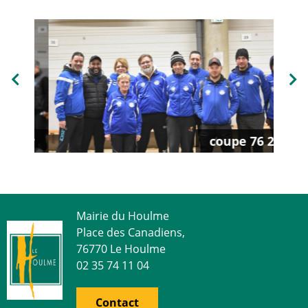
Su
Précédent
nir
coupe 76 2
Mairie du Houlme
Place des Canadiens,
76770 Le Houlme
02 35 74 11 04
Contact